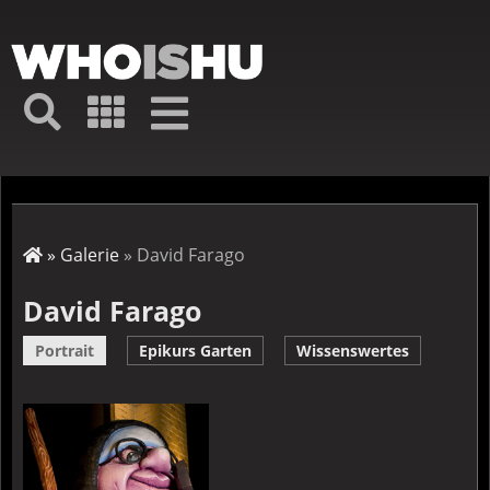
Direkt
zum
Inhalt
Hauptmenü
Suche
Galerie
Navigation
Kurz-
↦
Menü
Suche
Startseite
Galerie
David Farago
Pfadnavigation
David Farago
Portrait
Epikurs Garten
Wissenswertes