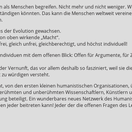
hen als Menschen begreifen. Nicht mehr und nicht weniger. 
ständigen könnten. Das kann die Menschen weltweit vereine
n.
us der Evolution gewachsen.
 von oben wirkende „Macht“.
 frei, gleich unfrei, gleichberechtigt, und höchst individuell!
e Individuen mit dem offenen Blick: Offen für Argumente, für 
 der Vernunft, das vor allem deshalb so fasziniert, weil sie d
t zu würdigen versteht.
nt, von den ersten kleinen humanistischen Organisationen,
erühmten und unberühmten Wissenschaftlern, Künstlern u
ärung beteiligt. Ein wunderbares neues Netzwerk des Human
l, den jeder beitreten kann! Jeder der die offenen Fragen des 