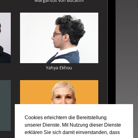
Margaritos von Bucatini
Mehr
zu:
Yahya
Ekhou
Yahya Ekhou
Mehr
zu:
Sanra
Schössler
Cookies erleichtern die Bereitstellung
unserer Dienste. Mit Nutzung dieser Dienste
erklären Sie sich damit einverstanden, dass
Sanra Schössler