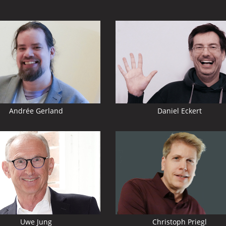
Mehr
zu:
Daniel
Eckert
Andrée Gerland
Daniel Eckert
Mehr
zu:
Christoph
Priegl
Uwe Jung
Christoph Priegl