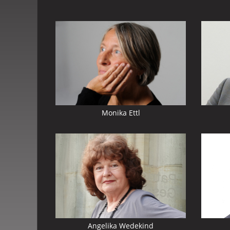
Mehr
Mehr
zu:
zu:
Monika
Andrée
Ettl
Gerland
Monika Ettl
Mehr
Mehr
zu:
zu:
Angelika
Uwe
Wedekind
Jung
Angelika Wedekind