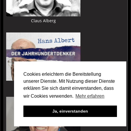
Claus Alberg
Mehr
zu:
Prof.
Dr.
Dr.
Hans
Albert
Cookies erleichtern die Bereitstellung
unserer Dienste. Mit Nutzung dieser Dienste
Prof. Dr. Dr. Hans Albert
erklären Sie sich damit einverstanden, dass
Mehr
wir Cookies verwenden.
Mehr erfahren
zu:
Grete
Ja, einverstanden
Albert