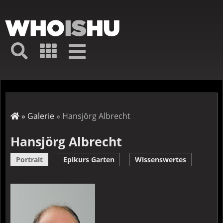
Direkt
zum
Inhalt
Hauptmenü
Suche
Galerie
Navigation
Kurz-
↦
Menü
Suche
Startseite
Galerie
Hansjörg Albrecht
Pfadnavigation
Hansjörg Albrecht
Portrait
Epikurs Garten
Wissenswertes