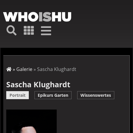
Direkt
zum
Inhalt
Hauptmenü
Suche
Galerie
Navigation
Kurz-
↦
Menü
Suche
Startseite
Galerie
Sascha Klughardt
Pfadnavigation
Sascha Klughardt
Portrait
Epikurs Garten
Wissenswertes