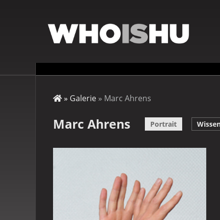
Direkt
zum
Inhalt
Startseite
Galerie
Marc Ahrens
Pfadnavigation
Marc Ahrens
Portrait
Wisse