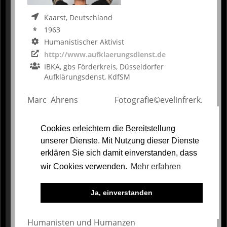
Kaarst, Deutschland
1963
Humanistischer Aktivist
http://www.aufklaerungsdienst.de
IBKA
,
gbs Förderkreis
,
Düsseldorfer
Aufklärungsdenst
,
KdfSM
Marc Ahrens Fotografie©evelinfrerk.
Humanistisch-Atheistische Aufklärung in
Cookies erleichtern die Bereitstellung
Düsseldorf - Marc Ahrens ist ein
unserer Dienste. Mit Nutzung dieser Dienste
Mitbegründer des Düsseldorfer
erklären Sie sich damit einverstanden, dass
Aufklärungsdienstes.
Gefeiert wird 2013 am 6. Dezember - und ab
wir Cookies verwenden.
Mehr erfahren
geht's in das 4. Bestehtungsjahr!!
Ja, einverstanden
DA Düsseldorfer Aufklärungsdienst
Die
explizit säkulare Feierlichkeit der Düsseldorfer
Humanisten und Humanzen