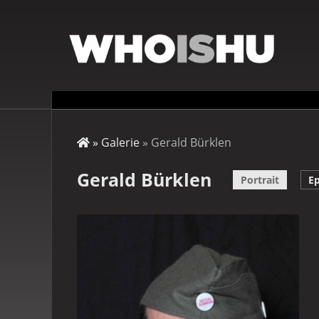
Direkt
zum
Inhalt
Startseite
Galerie
Gerald Bürklen
Pfadnavigation
Gerald Bürklen
Portrait
Ep