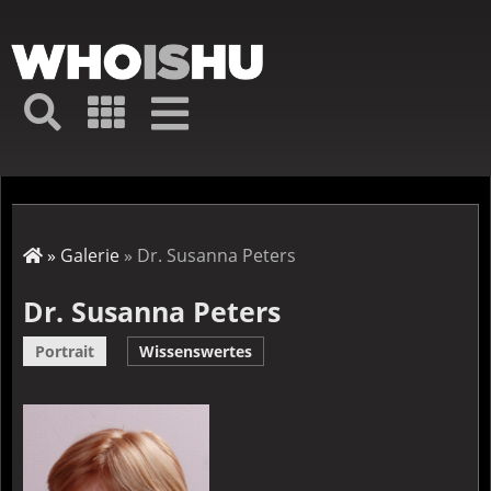
Direkt
zum
Inhalt
Hauptmenü
Suche
Galerie
Navigation
Kurz-
↦
Menü
Suche
Startseite
Galerie
Dr. Susanna Peters
Pfadnavigation
Dr. Susanna Peters
Portrait
Wissenswertes