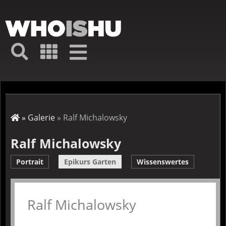
Direkt
zum
Inhalt
Hauptmenü
Suche
Galerie
Navigation
Kurz-
↦
Menü
Suche
Startseite
Galerie
Ralf Michalowsky
Pfadnavigation
Ralf Michalowsky
Portrait
Epikurs Garten
Wissenswertes
Ralf Michalowsky