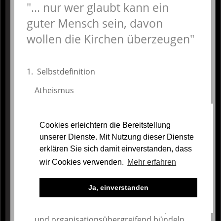
... nur wer glaubt kann ein
guter Mensch sein, davon
wollen die Kirchen überzeugen
Selbstdefinition
Atheismus
Entscheidende Erfahrungen
Cookies erleichtern die Bereitstellung
Ich wurde als Kind "gezwungen" Ministrant
unserer Dienste. Mit Nutzung dieser Dienste
zu werden.
Taschengeld gab es nur, wenn ich samstags
erklären Sie sich damit einverstanden, dass
zur Beichte ging.
wir Cookies verwenden.
Mehr erfahren
Elitär
Ja, einverstanden
Ich denke, um Laizismus bekannter zu
machen müssen wir unsere Kräfte partei-
und organisationsübergreifend bündeln.