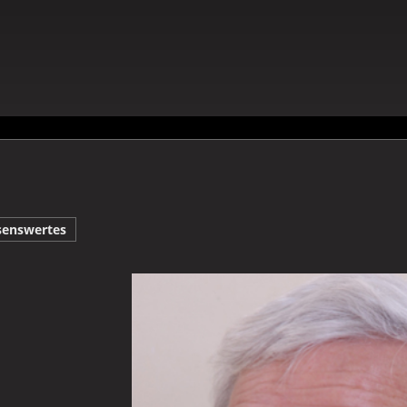
senswertes
Galerie Jürgen Ahrens