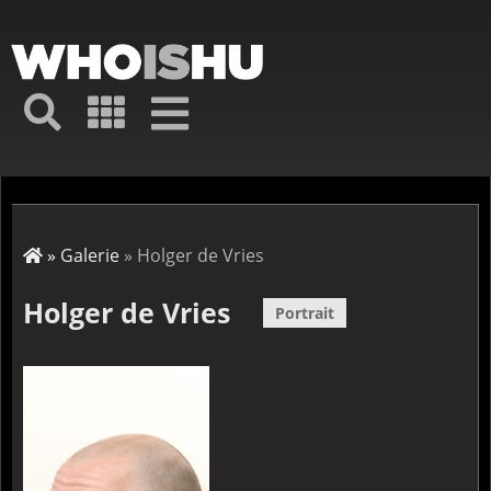
Direkt
zum
Inhalt
Hauptmenü
Suche
Galerie
Navigation
Kurz-
↦
Menü
Suche
Startseite
Galerie
Holger de Vries
Pfadnavigation
Holger de Vries
Portrait