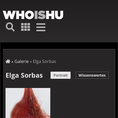
Direkt
zum
Inhalt
Hauptmenü
Suche
Galerie
Navigation
Kurz-
↦
Menü
Suche
Startseite
Galerie
Elga Sorbas
Pfadnavigation
Elga Sorbas
Portrait
Wissenswertes