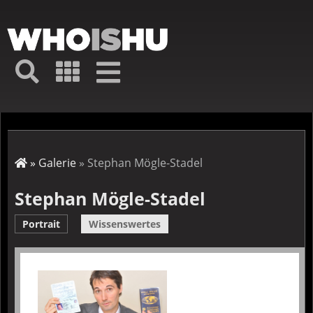
Direkt
zum
Inhalt
Hauptmenü
Suche
Galerie
Navigation
Kurz-
↦
Menü
Suche
Startseite
Galerie
Stephan Mögle-Stadel
Pfadnavigation
Stephan Mögle-Stadel
Portrait
Wissenswertes