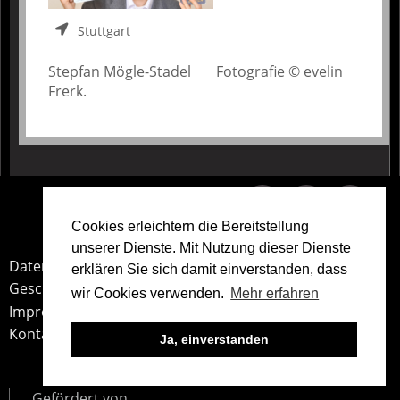
Stuttgart
Stepfan Mögle-Stadel Fotografie © evelin
Frerk.
Teile
unsere
Cookies erleichtern die Bereitstellung
Arbeit
unserer Dienste. Mit Nutzung dieser Dienste
Service
Datenschutz
erklären Sie sich damit einverstanden, dass
Geschäftsbedingungen
wir Cookies verwenden.
Mehr erfahren
Impressum
Kontakt
Ja, einverstanden
Gefördert von