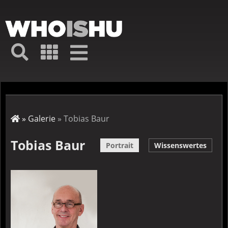
Direkt
zum
Inhalt
Hauptmenü
Suche
Galerie
Navigation
Kurz-
↦
Menü
Suche
Startseite
Galerie
Tobias Baur
Pfadnavigation
Tobias Baur
Portrait
Wissenswertes