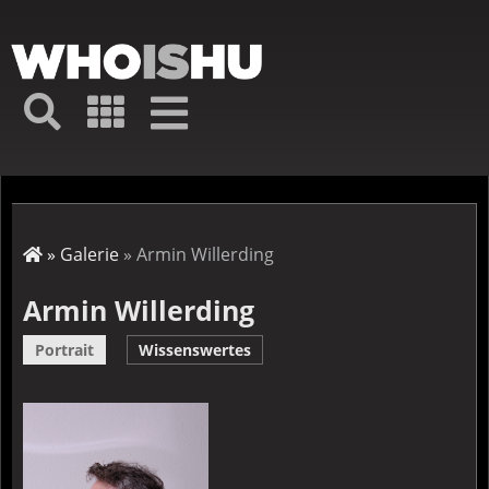
Direkt
zum
Inhalt
Hauptmenü
Suche
Galerie
Navigation
Kurz-
↦
Menü
Suche
Startseite
Galerie
Armin Willerding
Pfadnavigation
Armin Willerding
Portrait
Wissenswertes