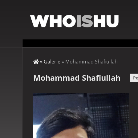
Direkt
zum
Inhalt
Startseite
Galerie
Mohammad Shafiullah
Pfadnavigation
Mohammad Shafiullah
Po