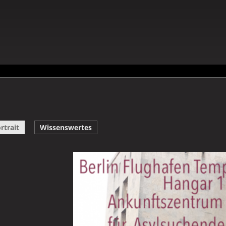
rtrait
Wissenswertes
Galerie Mohammad Shafiullah