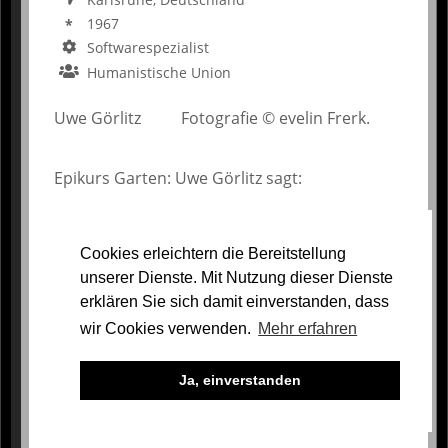
1967
Softwarespezialist
Humanistische Union
Uwe Görlitz Fotografie © evelin Frerk.
Epikurs Garten: Uwe Görlitz sagt:
" ... Selbstbestimmung ist die
Grundvorausseztung für ein erfülltes
Cookies erleichtern die Bereitstellung
Leben"
unserer Dienste. Mit Nutzung dieser Dienste
erklären Sie sich damit einverstanden, dass
1. Selbstdefinition:
wir Cookies verwenden.
Mehr erfahren
Ein Mensch, wie alle anderen Menschen
auch. Nur für mich bin ich was besonderes.
Ja, einverstanden
Bin ja schließlich das einzige Ich, was ich
habe.