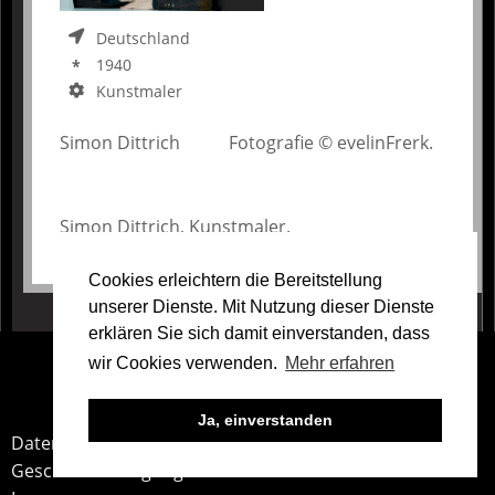
Deutschland
1940
Kunstmaler
Simon Dittrich Fotografie © evelinFrerk.
Simon Dittrich, Kunstmaler.
Cookies erleichtern die Bereitstellung
unserer Dienste. Mit Nutzung dieser Dienste
erklären Sie sich damit einverstanden, dass
Teile
wir Cookies verwenden.
Mehr erfahren
unsere
Arbeit
Ja, einverstanden
Service
Datenschutz
Geschäftsbedingungen