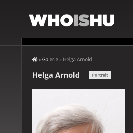
Direkt
zum
Inhalt
Startseite
Galerie
Helga Arnold
Pfadnavigation
Helga Arnold
Portrait