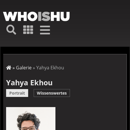
Direkt
zum
Inhalt
Hauptmenü
Suche
Galerie
Navigation
Kurz-
↦
Menü
Suche
Startseite
Galerie
Yahya Ekhou
Pfadnavigation
Yahya Ekhou
Portrait
Wissenswertes