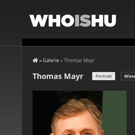
Direkt
zum
Inhalt
Startseite
Galerie
Thomas Mayr
Pfadnavigation
Thomas Mayr
Portrait
Wiss