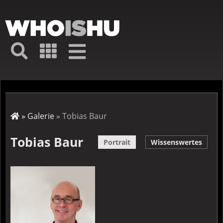
Direkt
zum
Inhalt
Hauptmenü
Suche
Galerie
Navigation
Kurz-
↦
Menü
Suche
Startseite
Galerie
Tobias Baur
Pfadnavigation
Tobias Baur
Portrait
Wissenswertes