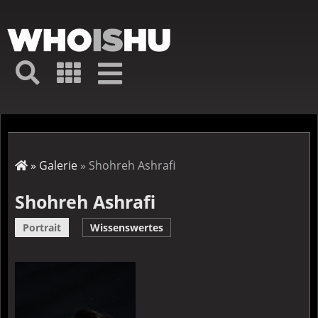
Direkt
zum
Inhalt
Hauptmenü
Suche
Galerie
Navigation
Kurz-
↦
Menü
Suche
Startseite
Galerie
Shohreh Ashrafi
Pfadnavigation
Shohreh Ashrafi
Portrait
Wissenswertes