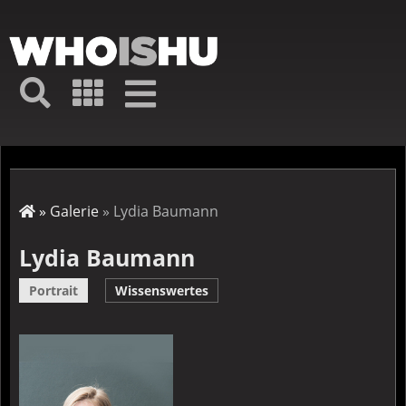
Direkt
zum
Inhalt
Hauptmenü
Suche
Galerie
Navigation
Kurz-
↦
Menü
Suche
Startseite
Galerie
Lydia Baumann
Pfadnavigation
Lydia Baumann
Portrait
Wissenswertes