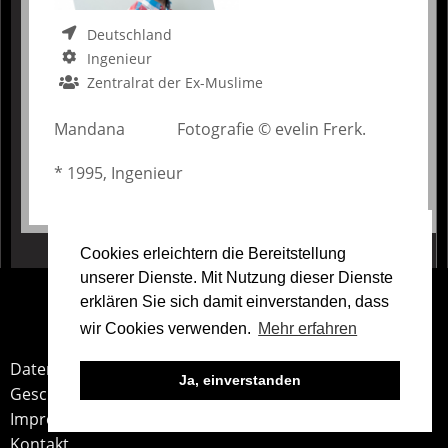
Deutschland
Ingenieur
Zentralrat der Ex-Muslime
Mandana Fotografie © evelin Frerk.
* 1995, Ingenieur
Cookies erleichtern die Bereitstellung
Teile
unserer Dienste. Mit Nutzung dieser Dienste
erklären Sie sich damit einverstanden, dass
unsere
wir Cookies verwenden.
Mehr erfahren
Arbeit
Service
Datenschutz
Ja, einverstanden
Geschäftsbedingungen
Impressum
Kontakt