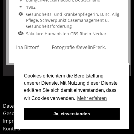
1982
Gesundheits- und Krankenpflegerin, B. sc. Allg.
Pflege, Schwerpunkt Casemanagement u.
Gesundheitsförderung
Säkulare Humanisten GBS Rhein Neckar
Ina Bittorf Fotografie ©evelinFrerk.
Cookies erleichtern die Bereitstellung
Teile
unserer Dienste. Mit Nutzung dieser Dienste
unsere
erklären Sie sich damit einverstanden, dass
Arbeit
wir Cookies verwenden.
Mehr erfahren
Service
Datenschutz
Geschäftsbedingungen
Ja, einverstanden
Impressum
Kontakt