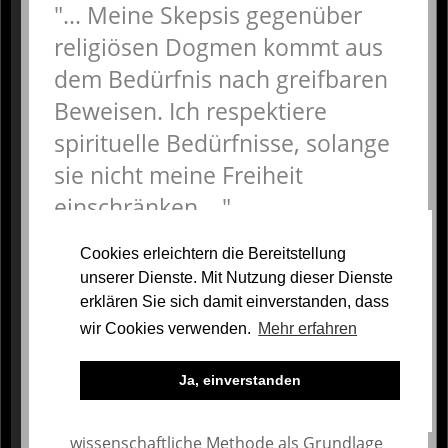
... Meine Skepsis gegenüber
religiösen Dogmen kommt aus
dem Bedürfnis nach greifbaren
Beweisen. Ich respektiere
spirituelle Bedürfnisse, solange
sie nicht meine Freiheit
einschränken....
Cookies erleichtern die Bereitstellung
Selbstdefinition
unserer Dienste. Mit Nutzung dieser Dienste
erklären Sie sich damit einverstanden, dass
Ich definiere mich als Mensch mit
wir Cookies verwenden.
Mehr erfahren
humanistischem Weltverständnis und
aufgeschlossenem, kritisch-rationalem
Wertesystem. Mein Ziel ist es, auf Basis von
Ja, einverstanden
Vernunft und Empathie zu handeln. Ich
schätze das Wissen und die
wissenschaftliche Methode als Grundlage