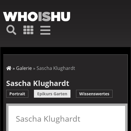
Direkt
zum
Inhalt
Hauptmenü
Suche
Galerie
Navigation
Kurz-
↦
Menü
Suche
Startseite
Galerie
Sascha Klughardt
Pfadnavigation
Sascha Klughardt
Portrait
Epikurs Garten
Wissenswertes
Sascha Klughardt